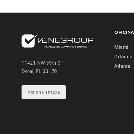
OFICIN
Miami
Orlando
11421 NW 39th ST
Atlanta
Doral, FL 33178
Ver en un mapa