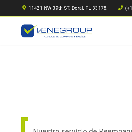
11421 NW 39th ST. Doral, FL 33178.
(+
Nuestro servicio de Reempaqu