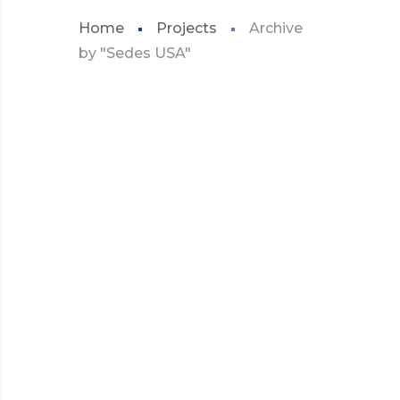
Home
Projects
Archive
by "Sedes USA"
SEDES USA
MIAMI – SEDE