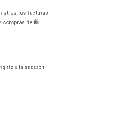
istres tus facturas
s compras de 🛍️
igirte a la sección